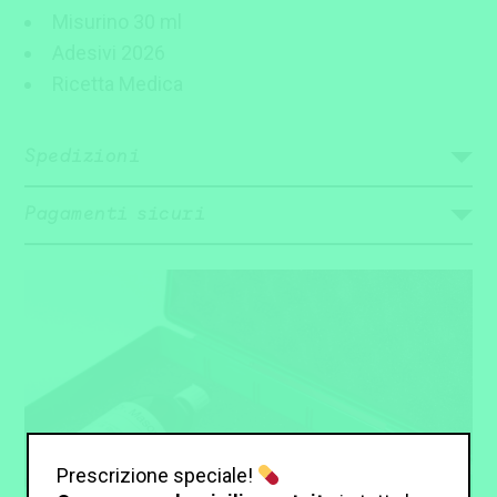
Misurino 30 ml
Adesivi 2026
Ricetta Medica
Spedizioni
Pagamenti sicuri
Prescrizione speciale!