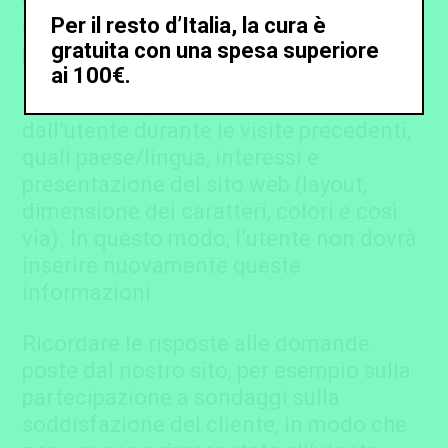
esempio, potrebbero essere utilizzati
Per il resto d’Italia, la cura è
gratuita con una spesa superiore
per:
ai 100€.
Ricordare le preferenze selezionate
dall’utente durante le visite precedenti,
quali paese/lingua, interessi e
presentazione del sito web (layout,
dimensione dei caratteri, colori e così
via). In questo modo, l’utente non dovrà
inserire nuovamente queste
informazioni
Ricordare le risposte alle domande
poste dal nostro sito, per esempio sulla
partecipazione a sondaggi sulla
soddisfazione del cliente, in modo che